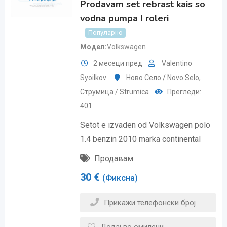
Prodavam set rebrast kais so
vodna pumpa I roleri
Популарно
Модел
Volkswagen
2 месеци пред
Valentino
Syoilkov
Ново Село / Novo Selo
,
Струмица / Strumica
Прегледи:
401
Setot e izvaden od Volkswagen polo
1.4 benzin 2010 marka continental
Продавам
30
€
(Фиксна)
Прикажи телефонски број