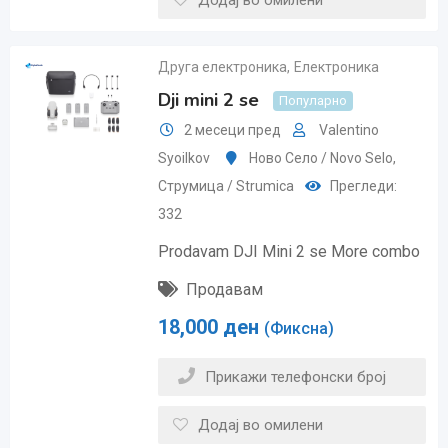
Додај во омилени
Друга електроника
,
Електроника
Dji mini 2 se
Популарно
2 месеци пред
Valentino
Syoilkov
Ново Село / Novo Selo
,
Струмица / Strumica
Прегледи:
332
Prodavam DJI Mini 2 se More combo
Продавам
18,000
ден
(Фиксна)
Прикажи телефонски број
Додај во омилени