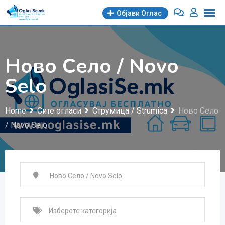
Skip
Објави Oглас
to
content
Ново Село / Novo
Selo
Home
Сите огласи
Струмица / Strumica
Ново Село
/ Novo Selo