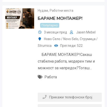
Нудам
,
Работни места
БАРАМЕ МОНТАЖЕР!
Популарно
3 месеци пред
Jasen Mebel
Ново Село / Novo Selo
,
Струмица /
Strumica
Прегледи: 522
БАРАМЕ МОНТАЖЕР!Сакаш
стабилна работа, модерен тим и
можност за напредок?Тогаш…
Работа
Прикажи телефонски број