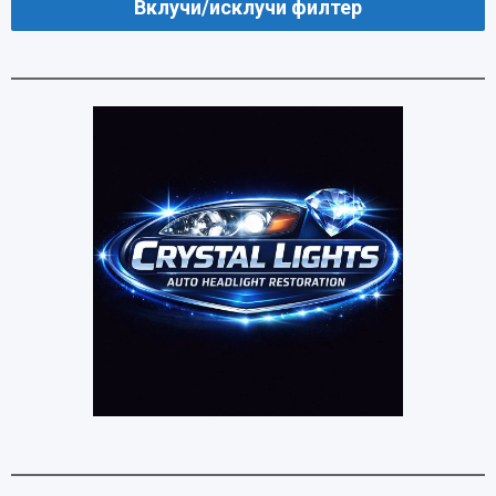
Вклучи/исклучи филтер