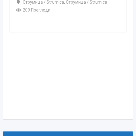
Вид На Работен Однос
Сезонска работа
Услови и квалификации
Работно
,
Возачка
,
Специфични
искуство
дозвола
сертификати
(години)
Бенефиции
Обука / сертификации
Работно време
Полно работно време
4 недели пред
Надвор од Македонија / Nadvor od Makedonija
93 Прегледи