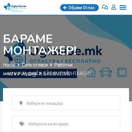
Skip
Објави Oглас
to
content
БАРАМЕ
МОНТАЖЕР!
Home
Сите огласи
Работни
места
Нудам
БАРАМЕ МОНТАЖЕР!