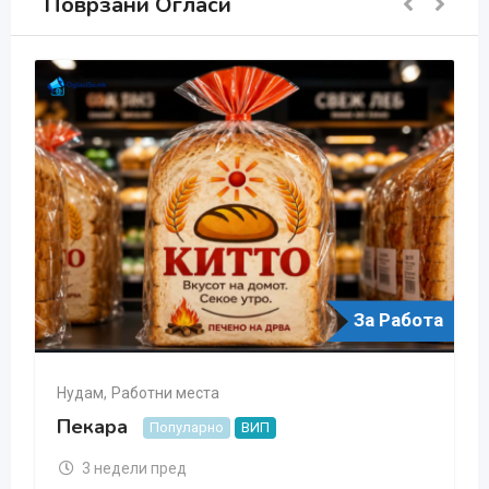
Поврзани Огласи
а
За Работа
Барам
,
Работни места
Baram Rabota kako Dostavuvac
Популарно