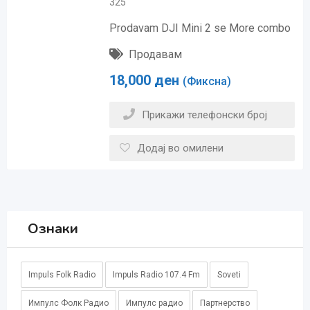
325
Prodavam DJI Mini 2 se More combo
Продавам
18,000
ден
(Фиксна)
Прикажи телефонски број
Додај во омилени
Ознаки
Impuls Folk Radio
Impuls Radio 107.4 Fm
Soveti
Импулс Фолк Радио
Импулс радио
Партнерство