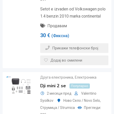
Setot e izvaden od Volkswagen polo
1.4 benzin 2010 marka continental
Продавам
30
€
(Фиксна)
Прикажи телефонски број
Додај во омилени
Друга електроника
,
Електроника
Dji mini 2 se
Популарно
2 месеци пред
Valentino
Syoilkov
Ново Село / Novo Selo
,
Струмица / Strumica
Прегледи: