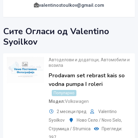
valentinostoulkov@gmail.com
Сите Огласи од Valentino
Syoilkov
Автоделови и додатоци
,
Автомобили и
возила
Prodavam set rebrast kais so
vodna pumpa I roleri
Популарно
Модел
Volkswagen
2 месеци пред
Valentino
Syoilkov
Ново Село / Novo Selo
,
Струмица / Strumica
Прегледи:
397