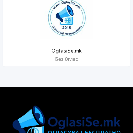
OglasiSe.mk
Без Оглас