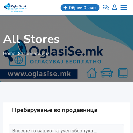
Skip
Објави Oглас
to
content
All Stores
Home
Продавница
Пребарување во продавница