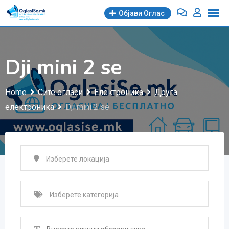
Skip
Објави Oглас
to
content
Dji mini 2 se
Home
Сите огласи
Електроника
Друга
електроника
Dji mini 2 se