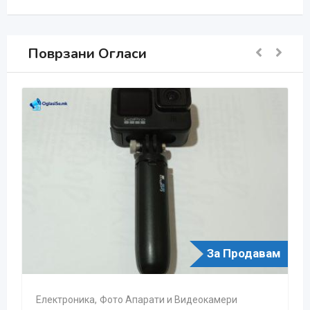
Поврзани Огласи
За Продавам
парати и Видеокамери
Електроника
,
Фото Апарат