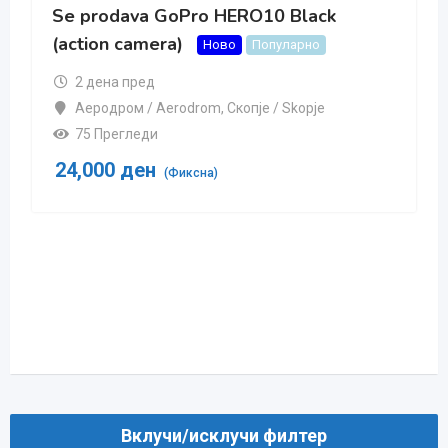
ro HERO10 Black
Se prodava GoPro H
(action camera)
Ново
Популарно
Попу
3 недели пред
drom
,
Скопjе / Skopje
Аеродром / Aerodrom
,
С
202 Прегледи
24,000
ден
сна)
(Фиксна)
Вклучи/исклучи филтер