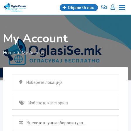
Објави Oглас
My Account
Home
My Account