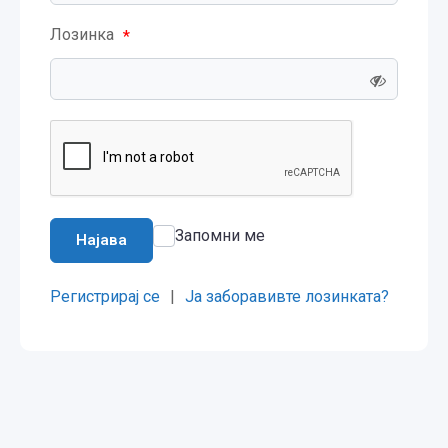
Лозинка
*
Запомни ме
Најава
Регистрирај се
|
Ја заборавивте лозинката?