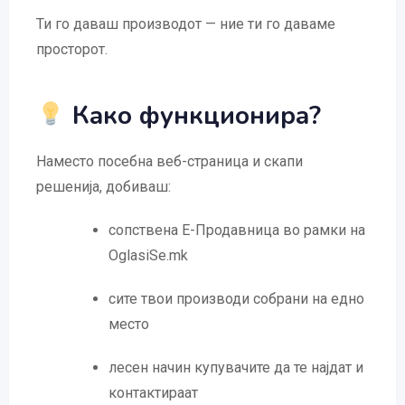
Ти го даваш производот — ние ти го даваме
просторот.
Како функционира?
Наместо посебна веб-страница и скапи
решенија, добиваш:
сопствена Е-Продавница во рамки на
OglasiSe.mk
сите твои производи собрани на едно
место
лесен начин купувачите да те најдат и
контактираат