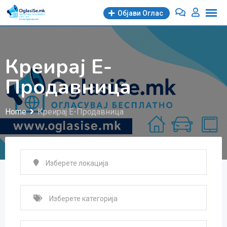
Објави Oглас
Креирај Е-
Продавница
Home
Креирај Е-Продавница