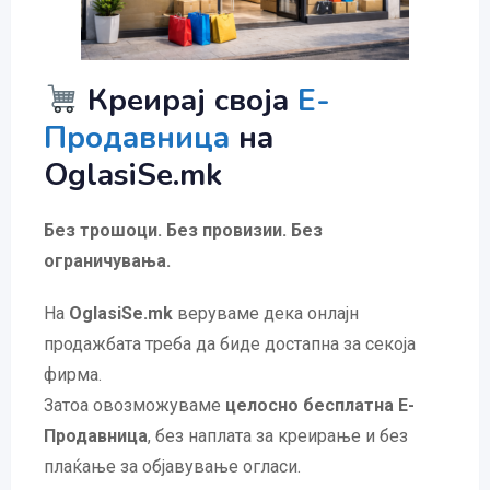
Креирај своја
Е-
Продавница
на
OglasiSe.mk
Без трошоци. Без провизии. Без
ограничувања.
На
OglasiSe.mk
веруваме дека онлајн
продажбата треба да биде достапна за секоја
фирма.
Затоа овозможуваме
целосно бесплатна Е-
Продавница
, без наплата за креирање и без
плаќање за објавување огласи.