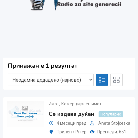
Прикажан е 1 резултат
Имот
,
Комерцијален имот
Се издава дуќан
Популарно
4 месеци пред
Aneta Stojceska
Прилеп / Prilep
Прегледи: 651