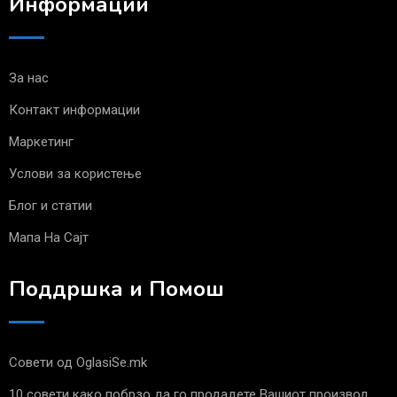
Информации
За нас
Контакт информации
Маркетинг
Услови за користење
Блог и статии
Мапа На Сајт
Поддршка и Помош
Совети од OglasiSe.mk
10 совети како побрзо да го продадете Вашиот производ