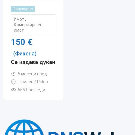
Популарно
Имот
,
Комерцијален
имот
150
€
(Фиксна)
Се издава дуќан
5 месеци пред
Прилеп / Prilep
655 Прегледи