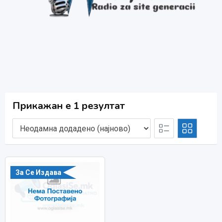
Прикажан е 1 резултат
За Се Издава