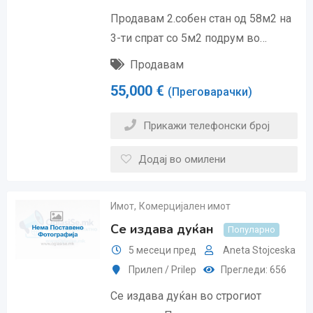
Продавам 2.собен стан од 58м2 на
3-ти спрат со 5м2 подрум во…
Продавам
55,000
€
(Преговарачки)
Прикажи телефонски број
Додај во омилени
Имот
,
Комерцијален имот
Се издава дуќан
Популарно
5 месеци пред
Aneta Stojceska
Прилеп / Prilep
Прегледи: 656
Се издава дуќан во строгиот