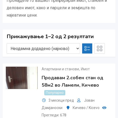
Пронајдете го вашиот префериран имот, станбен и
деловен имот, како и парцели и земјишта по
најевтини цени.
Прикажување 1–2 од 2 резултати
Апартмани и станови
,
Имот
Продавам 2.собен стан од
58м2 во Ламели, Кичево
Популарно
3 месеци пред
Јован
Дамјаноски
Кичево / Kicevo
Прегледи: 678