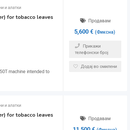
и и алатки
r) for tobacco leaves
Продавам
5,600
€
(Фиксна)
Прикажи
телефонски број
Додај во омилени
50T machine intended to
и и алатки
r) for tobacco leaves
Продавам
11,500
€
(Фиксна)