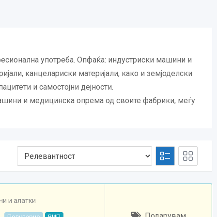
офесионална употреба. Опфаќа: индустриски машини и
ијали, канцелариски материјали, како и земјоделски
ацитети и самостојни дејности.
машини и медицинска опрема од своите фабрики, меѓу
и и алатки
Подарувам
Популарно
ВИП