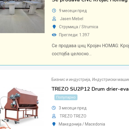
9 месеци пред
Jasen Mebel
Струмица / Strumica
Прегледи: 1.397
Се продава цнц Кројач HOMAG: Крој
состојба целосно…
Бизнис и индустрија
,
Индустриски машин
TREZO SU2P12 Drum drier-evap
Популарно
3 месеци пред
TREZO TREZO
Македонија / Macedonia