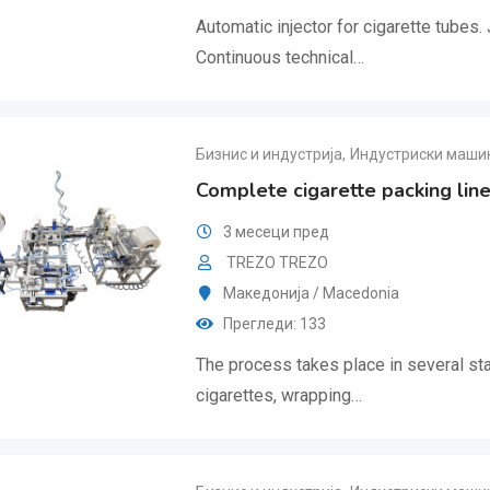
Automatic injector for cigarette tubes
Continuous technical…
Бизнис и индустрија
,
Индустриски машин
Complete cigarette packing lin
3 месеци пред
TREZO TREZO
Македонија / Macedonia
Прегледи: 133
The process takes place in several st
cigarettes, wrapping…