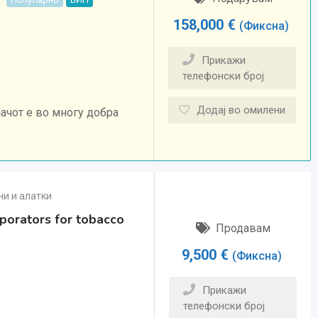
158,000
€
(Фиксна)
Прикажи
телефонски број
Додај во омилени
ачот е во многу добра
и и алатки
orators for tobacco
Продавам
9,500
€
(Фиксна)
Прикажи
телефонски број