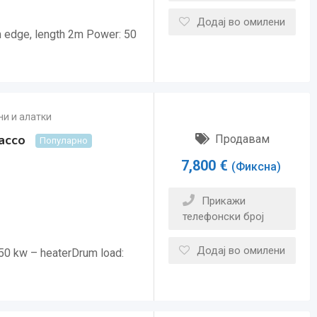
Додај во омилени
m edge, length 2m Power: 50
и и алатки
acco
Продавам
Популарно
7,800
€
(Фиксна)
Прикажи
телефонски број
Додај во омилени
50 kw – heaterDrum load: