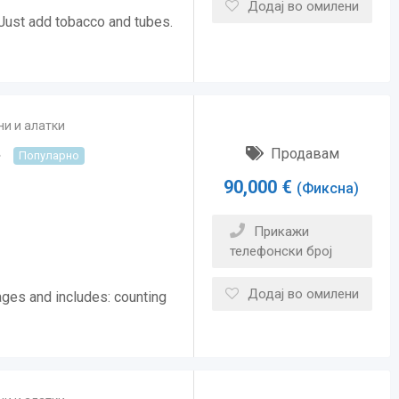
Додај во омилени
. Just add tobacco and tubes.
и и алатки
e
Продавам
Популарно
90,000
€
(Фиксна)
Прикажи
телефонски број
Додај во омилени
ages and includes: counting