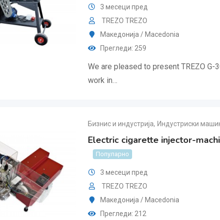
3 месеци пред
TREZO TREZO
Македонија / Macedonia
Прегледи: 259
We are pleased to present TREZO G-3
work in…
Бизнис и индустрија
,
Индустриски машин
Electric cigarette injector-m
Популарно
3 месеци пред
TREZO TREZO
Македонија / Macedonia
Прегледи: 212