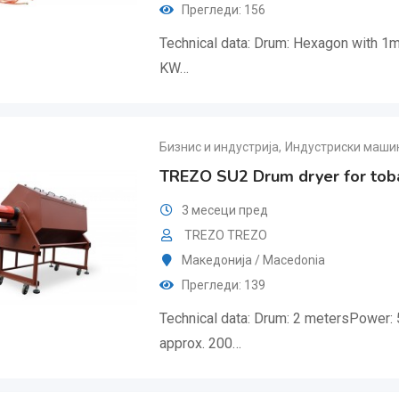
Прегледи: 156
Technical data: Drum: Hexagon with 1
KW…
Бизнис и индустрија
,
Индустриски машин
TREZO SU2 Drum dryer for tob
3 месеци пред
TREZO TREZO
Македонија / Macedonia
Прегледи: 139
Technical data: Drum: 2 metersPower: 
approx. 200…