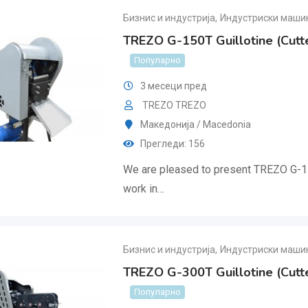
Бизнис и индустрија
,
Индустриски машин
TREZO G-150T Guillotine (Cutte
Популарно
3 месеци пред
TREZO TREZO
Македонија / Macedonia
Прегледи: 156
We are pleased to present TREZO G-1
work in…
Бизнис и индустрија
,
Индустриски машин
TREZO G-300T Guillotine (Cutte
Популарно