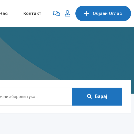
Нас
Контакт
Објави Oглас
Барај