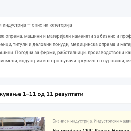
 индустрија — опис на категорија
 за опрема, машини и материјали наменети за бизнис и пр
ценци, титули и деловни понуди, медицинска опрема и матер
ашини. Погодна за фирми, работилници, производствени кап
исмени, индустрии и потрошувачи тргуваат со суровини, 
ување 1–11 од 11 резултати
Бизнис и индустрија
,
Индустриски машин
Se prodava CNC Krojac Homag