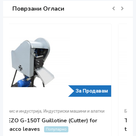
Поврзани Огласи
За Продавам
Бизнис и индустрија
,
Индустриски машини и алатки
TREZO G-300T Guillotine (Cutter) for
tobacco leaves
Популарно