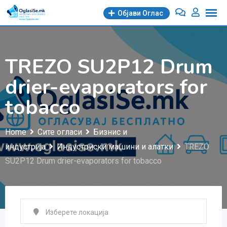
Skip
Објави Oглас
to
content
TREZO SU2P12 Drum
drier-evaporators for
tobacco
Home
Сите огласи
Бизнис и
индустрија
Индустриски машини и алатки
TREZO
SU2P12 Drum drier-evaporators for tobacco