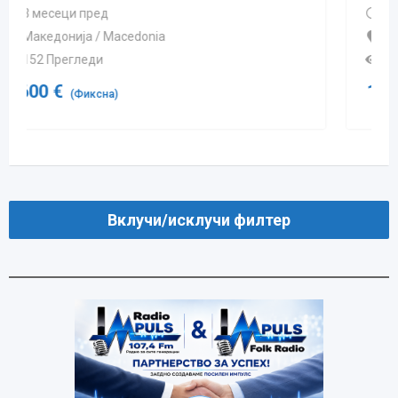
3 месеци пред
Македонија / Macedonia
256 Прегледи
11,500
€
(Фиксна)
Вклучи/исклучи филтер