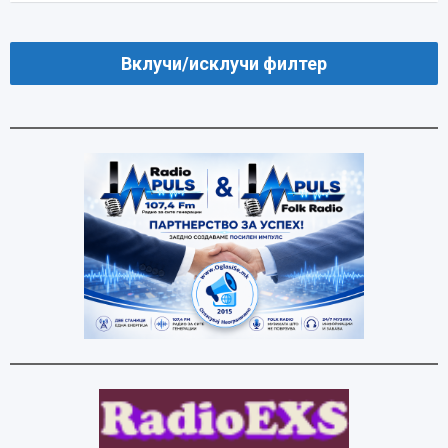
Вклучи/исклучи филтер