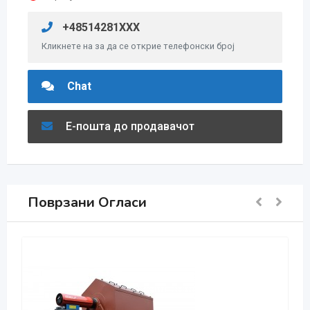
+48514281XXX
Кликнете на за да се открие телефонски број
Chat
Е-пошта до продавачот
Поврзани Огласи