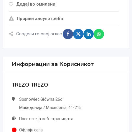
Додај во омилени
Пријави злоупотреба
Сподели го овој оглас:
Информации за Корисникот
TREZO TREZO
Sosnowiec Główna 26c
Македонија / Macedonia, 41-215
Посетете ја веб-страницата
Офлајн сега