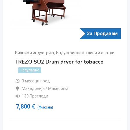
давам
За Продава
латки
Бизнис и индустрија
,
Индустриски машини и алатки
TREZO G-150T Guillotine (Cutter) for
tobacco leaves
Популарно
3 месеци пред
Македонија / Macedonia
156 Прегледи
5,600
€
(Фиксна)