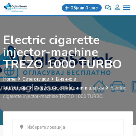
Skip
Објави Oглас
to
content
Electric cigarette
injector-machine
TREZO 1000 TURBO
Home
Сите огласи
Бизнис и
индустрија
Индустриски машини и алатки
Electric
cigarette injector-machine TREZO 1000 TURBO