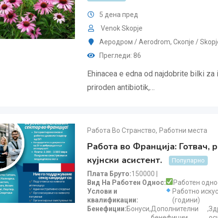
5 дена пред
Venok Skopje
Аеродром / Aerodrom
,
Скопjе / Skopj
Прегледи: 86
Ehinacea e edna od najdobrite bilki za
priroden antibiotik,…
Работа Во Странство
,
Работни места
Работа во Франција: Готвач, 
кујнски асистент.
Популарно
Плата Бруто
150000
Вид На Работен Однос
Работен одно
Услови и
Работно иску
квалификации
(години)
Бенефиции
Бонуси
,
Дополнителни
,
Зд
бенефиции
ос