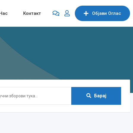
Нас
Контакт
Објави Oглас
Барај