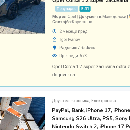
Opel Corsa 1.2 super zacuvana 
Популарно
ВИП
Модел
Opel
Документи
Македонски
Состојба
Користено
2 месеци пред
Igor Ivanov
Радовиш / Radovis
Прегледи: 573
Opel Corsa 1.2 super zacuvana extra z
dogovor na…
Друга електроника
,
Електроника
PayPal, Bank, iPhone 17, iPhone
Samsung S26 Ultra, PS5, Sony 
Nintendo Switch 2, iPhone 17 P