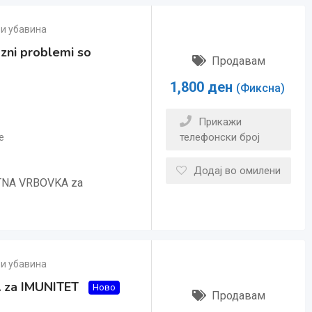
 и убавина
zni problemi so
Продавам
1,800
ден
(Фиксна)
Прикажи
телефонски број
e
Додај во омилени
ETNA VRBOVKA za
 и убавина
 za IMUNITET
Ново
Продавам