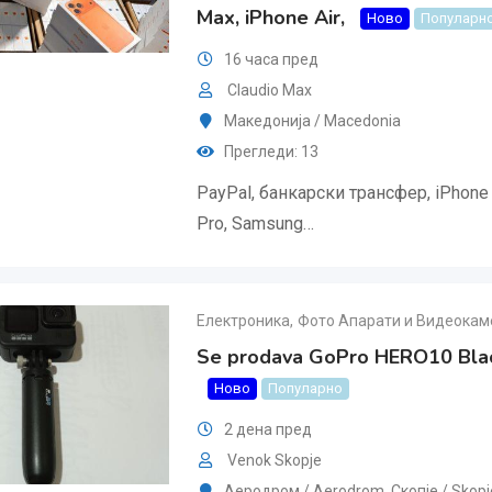
Max, iPhone Air,
Ново
Популарн
16 часа пред
Claudio Max
Македонија / Macedonia
Прегледи: 13
PayPal, банкарски трансфер, iPhone 
Pro, Samsung…
Електроника
,
Фото Апарати и Видеокам
Se prodava GoPro HERO10 Blac
Ново
Популарно
2 дена пред
Venok Skopje
Аеродром / Aerodrom
,
Скопjе / Skopj