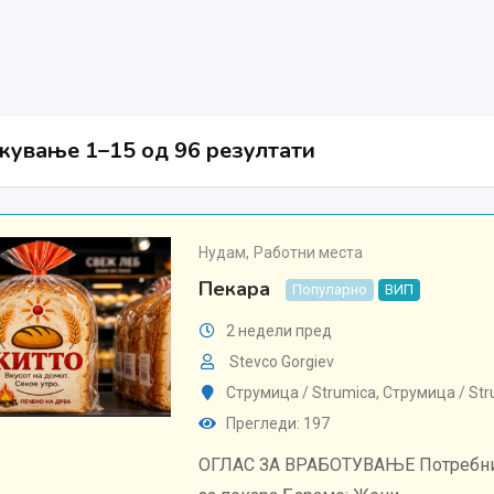
ување 1–15 од 96 резултати
Нудам
,
Работни места
Пекара
Популарно
ВИП
2 недели пред
Stevco Gorgiev
Струмица / Strumica
,
Струмица / Str
Прегледи: 197
ОГЛАС ЗА ВРАБОТУВАЊЕ Потребни 