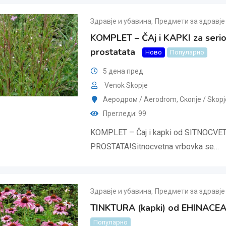
Здравје и убавина
,
Предмети за здравје
KOMPLET – ČAj i KAPKI za serio
prostatata
Ново
Популарно
5 дена пред
Venok Skopje
Аеродром / Aerodrom
,
Скопjе / Skopj
Прегледи: 99
KOMPLET – Čaj i kapki od SITNOCV
PROSTATA!Sitnocvetna vrbovka se…
Здравје и убавина
,
Предмети за здравје
TINKTURA (kapki) od EHINACEA
Популарно