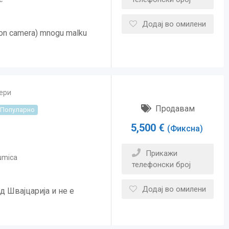
Додај во омилени
ion camera) mnogu malku
ери
Продавам
Популарно
5,500
€
(Фиксна)
Прикажи
umica
телефонски број
Додај во омилени
 Швајцарија и не е