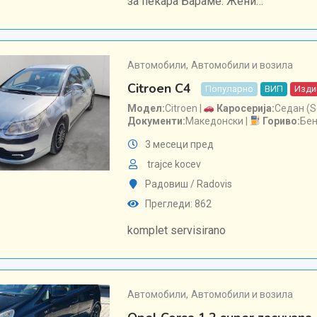
за пекара Бараме: Жени…
Автомобили
,
Автомобили и возила
Citroen C4
Популарно
ВИП
Издиг
Модел
Citroen
Каросерија
Седан (S
Документи
Македонски
Гориво
Бе
3 месеци пред
trajce kocev
Радовиш / Radovis
Прегледи: 862
komplet servisirano
Автомобили
,
Автомобили и возила