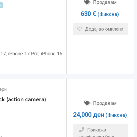
Продавам
о
630
€
(Фиксна)
Додај во омилени
17, iPhone 17 Pro, iPhone 16
ери
k (action camera)
Продавам
24,000
ден
(Фиксна)
Прикажи
телефонски број
e