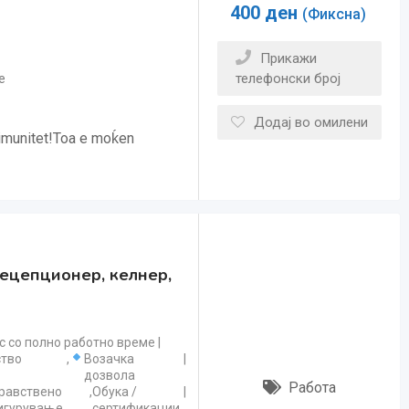
400
ден
(Фиксна)
Прикажи
телефонски број
e
Додај во омилени
 imunitet!Toa e moḱen
рецепционер, келнер,
с со полно работно време
ство
,
Возачка
дозвола
Работа
равствено
,
Обука /
игурување
сертификации