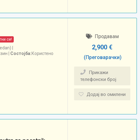
Продавам
ни се!
2,900
€
edan)
нзин
Состојба
Користено
(Преговарачки)
Прикажи
телефонски број
Додај во омилени