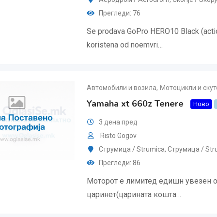
Прегледи: 76
Se prodava GoPro HERO10 Black (act
koristena od noemvri…
Автомобили и возила
,
Мотоцикли и скут
Yamaha xt 660z Tenere
Ново
3 дена пред
Risto Gogov
Струмица / Strumica
,
Струмица / Str
Прегледи: 86
Моторот е лимитед едишн увезен од
царинет(царината кошта…