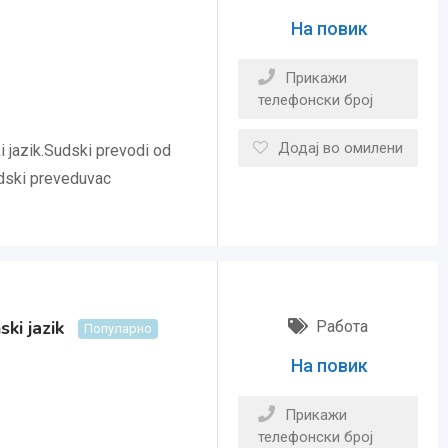
На повик
Прикажи
телефонски број
Додај во омилени
 jazik.Sudski prevodi od
udski preveduvac
ki jazik
Работа
Популарно
На повик
Прикажи
телефонски број