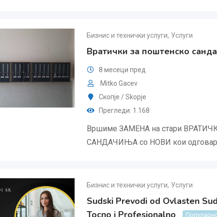
Бизнис и технички услуги
,
Услуги
Вратички за поштенско санд
8 месеци пред
Mitko Gacev
Скопjе / Skopje
Прегледи: 1.168
Вршиме ЗАМЕНА на стари ВРАТИ
САНДАЧИЊА со НОВИ кои одговар
Бизнис и технички услуги
,
Услуги
Sudski Prevodi od Ovlasten Sud
Tocno i Profesionalno
Популарн