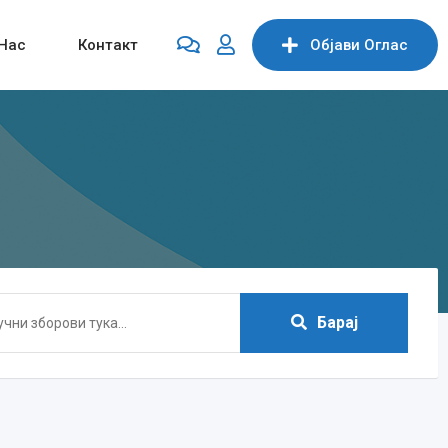
Нас
Контакт
Објави Oглас
Барај