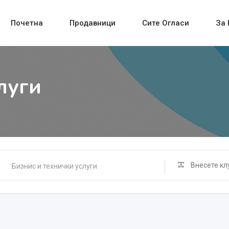
Почетна
Продавници
Сите Огласи
За 
луги