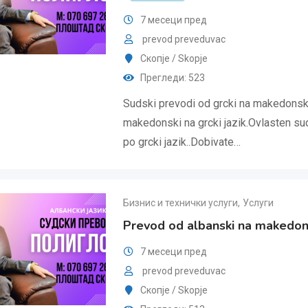
7 месеци пред
prevod preveduvac
Скопjе / Skopje
Прегледи: 523
Sudski prevodi od grcki na makedonski
makedonski na grcki jazik.Ovlasten s
po grcki jazik..Dobivate…
Бизнис и технички услуги
,
Услуги
Prevod od albanski na makedons
7 месеци пред
prevod preveduvac
Скопjе / Skopje