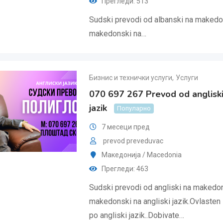
Прегледи: 513
Sudski prevodi od albanski na makedon
makedonski na…
Бизнис и технички услуги
,
Услуги
070 697 267 Prevod od angliski
jazik
Популарно
7 месеци пред
prevod preveduvac
Македонија / Macedonia
Прегледи: 463
Sudski prevodi od angliski na makedon
makedonski na angliski jazik.Ovlasten
po angliski jazik..Dobivate…