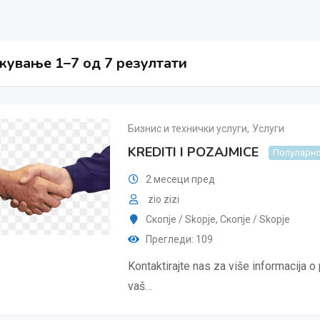
ување 1–7 од 7 резултати
Бизнис и технички услуги
,
Услуги
KREDITI I POZAJMICE
Популарн
2 месеци пред
zio zizi
Скопје / Skopje
,
Скопjе / Skopje
Прегледи: 109
Kontaktirajte nas za više informacija o
vaš…