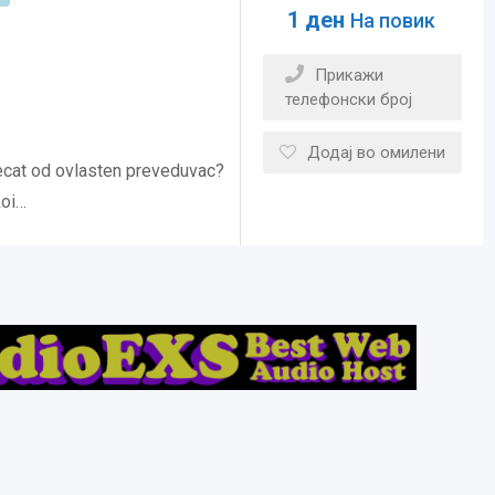
1
ден
На повик
Прикажи
телефонски број
Додај во омилени
ecat od ovlasten preveduvac?
koi…