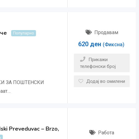
аче
Продавам
Популарно
620
ден
(Фиксна)
Прикажи
телефонски број
Додај во омилени
ЧКИ ЗА ПОШТЕНСКИ
аат…
ski Preveduvac – Brzo,
Работа
о