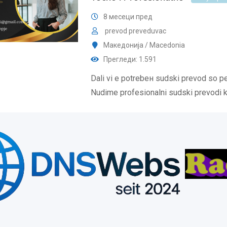
8 месеци пред
prevod preveduvac
Македонија / Macedonia
Прегледи: 1.591
Dali vi e potrebен sudski prevod so p
Nudime profesionalni sudski prevodi 