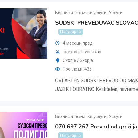
Бизнис и технички услуги
,
Услуги
SUDSKI PREVEDUVAC SLOVACKI
Популарно
4 месеци пред
prevod preveduvac
Скопjе / Skopje
Прегледи: 435
OVLASTEN SUDSKI PREVOD OD MAK
JAZIK I OBRATNO Kvaliteten, navrem
Бизнис и технички услуги
,
Услуги
070 697 267 Prevod od grcki jaz
Популарно