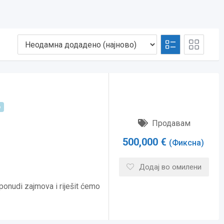
о
Продавам
500,000
€
(Фиксна)
Додај во омилени
 ponudi zajmova i riješit ćemo