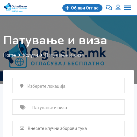
Skip
Објави Oглас
to
content
Патување и виза
Home
Услуги
Патување и виза