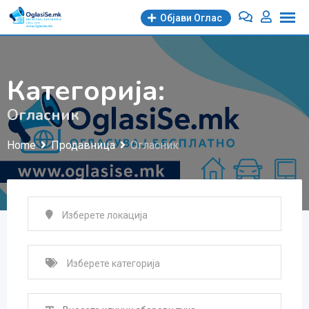
Skip
Објави Oглас
to
content
Категорија:
Огласник
Home
Продавница
Огласник