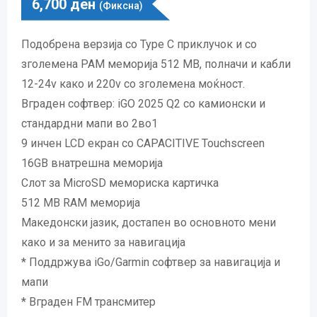
6,700
ден
(Фиксна)
Подобрена верзија со Type C приклучок и со
зголемена РАМ меморија 512 MB, полначи и кабли
12-24v како и 220v со зголемена моќност.
Вграден софтвер: iGO 2025 Q2 со камионски и
стандардни мапи во 2во1
9 инчен LCD екран со CAPACITIVE Touchscreen
16GB внатрешна меморија
Слот за MicroSD мемориска картичка
512 MB RAM меморија
Македонски јазик, достапен во основното мени
како и за менито за навигација
* Поддржува iGo/Garmin софтвер за навигација и
мапи
* Вграден FM трансмитер