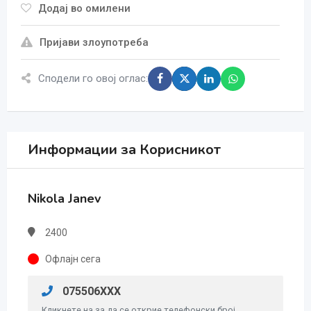
Додај во омилени
Пријави злоупотреба
Сподели го овој оглас:
Информации за Корисникот
Nikola Janev
2400
Офлајн сега
075506XXX
Кликнете на за да се открие телефонски број