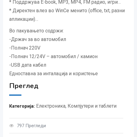
* Поддржува E-book, MP3, MP4, FM радио, игри…
* Директен влез во WinCe менито (office, txt, разни
апликации)…
Во пакувањето содржи:
-Држач за во автомобил
-Полнач 220V
-Полнач 12/24V – автомобил / камион
-USB дата кабел
Едноставна за инталација и користење
Преглед
Електроника
,
Компјутери и таблети
Категорија:
797 Прегледи