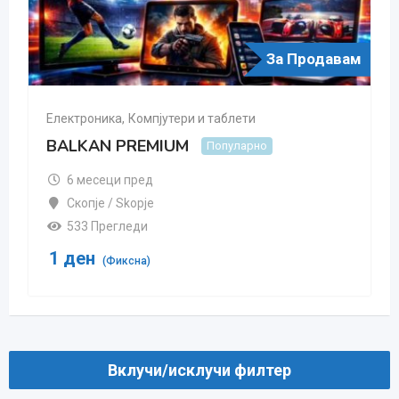
За Продавам
Електроника
,
Компјутери и таблети
BALKAN PREMIUM
Популарно
6 месеци пред
Скопjе / Skopje
533 Прегледи
1
ден
(Фиксна)
Вклучи/исклучи филтер