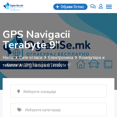
Skip
Објави Oглас
to
content
GPS Navigacii
Terabyte 9”
Home
Сите огласи
Електроника
Компјутери и
таблети
GPS Navigacii Terabyte 9”