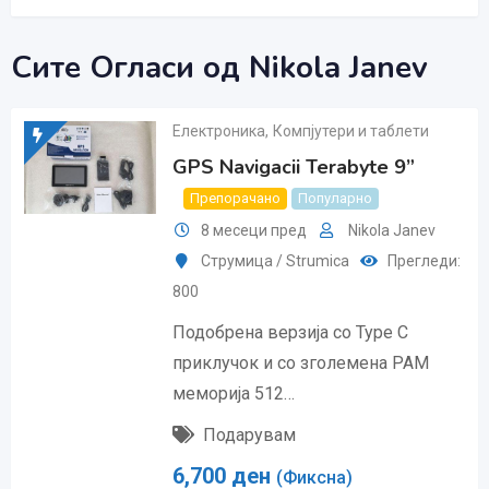
Сите Огласи од Nikola Janev
Електроника
,
Компјутери и таблети
GPS Navigacii Terabyte 9”
Препорачано
Популарно
8 месеци пред
Nikola Janev
Струмица / Strumica
Прегледи:
800
Подобрена верзија со Type C
приклучок и со зголемена РАМ
меморија 512…
Подарувам
6,700
ден
(Фиксна)