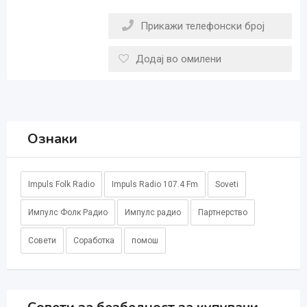
Прикажи телефонски број
Додај во омилени
Ознаки
Impuls Folk Radio
Impuls Radio 107.4 Fm
Soveti
Импулс Фолк Радио
Импулс радио
Партнерство
Совети
Соработка
помош