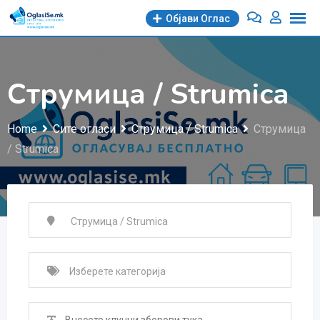
Skip
Објави Oглас
to
content
Струмица / Strumica
Home
Сите огласи
Струмица / Strumica
Струмица
/ Strumica