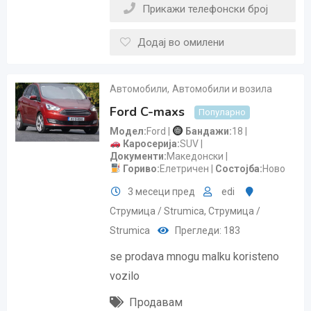
Прикажи телефонски број
Додај во омилени
Автомобили
,
Автомобили и возила
Ford C-maxs
Популарно
Модел
Ford
Бандажи
18
Каросерија
SUV
Документи
Македонски
Гориво
Елетричен
Состојба
Ново
3 месеци пред
edi
Струмица / Strumica
,
Струмица /
Strumica
Прегледи: 183
se prodava mnogu malku koristeno
vozilo
Продавам