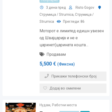
Популарно
3 дена пред
Risto Gogov
Струмица / Strumica
,
Струмица /
Strumica
Прегледи: 86
Моторот е лимитед едишн увезен
од Швајцарија и не е
царинет(царината кошта…
Продавам
5,500
€
(Фиксна)
Прикажи телефонски број
Додај во омилени
Нудам
,
Работни места