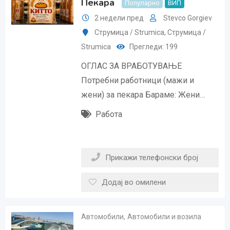
Пекара
Популарно
ВИП
2 недели пред
Stevco Gorgiev
Струмица / Strumica
,
Струмица /
Strumica
Прегледи: 199
ОГЛАС ЗА ВРАБОТУВАЊЕ
Потребни работници (мажи и
жени) за пекара Бараме: Жени…
Работа
Прикажи телефонски број
Додај во омилени
Автомобили
,
Автомобили и возила