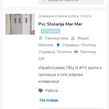
Домашни и лични услуги
,
Услуги
Pvc Stolarija Mar Mar
Популарно
3 месеци пред
Марјан
Манолев
Струмица / Strumica
,
Струмица / Strumica
Прегледи:
520
Изработуваме ПВЦ И АЛУ врати и
прозорци и сите видови
комарници
Работа
На повик