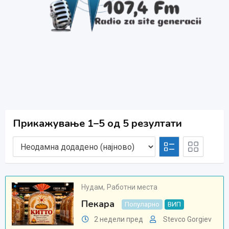
Прикажување 1–5 од 5 резултати
Нудам
,
Работни места
Пекара
Популарно
ВИП
2 недели пред
Stevco Gorgiev