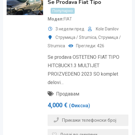
Se Prodava Fiat Tipo
Популарно
Модел
FIAT
3 недели пред
Kole Danilov
Струмица / Strumica
,
Струмица /
Strumica
Прегледи: 426
Se prodava OSTETENO FIAT TIPO
HITCBUCK1.3 MULTIJET
PROIZVEDENO 2023 SO komplet
delovi…
Продавам
4,000
€
(Фиксна)
Прикажи телефонски број
Додај во омилени