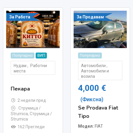
За Работа
За Продавам
Популарно
ВИП
Популарно
Нудам
,
Работни
Автомобили
,
места
Автомобили и
возила
4,000
€
Пекара
(Фиксна)
2 недели пред
Se Prodava Fiat
Струмица /
Strumica
,
Струмица /
Tipo
Strumica
Модел
FIAT
162 Прегледи