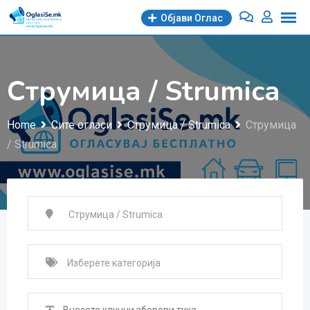
Skip
Објави Oглас
to
content
Струмица / Strumica
Home
Сите огласи
Струмица / Strumica
Струмица
/ Strumica