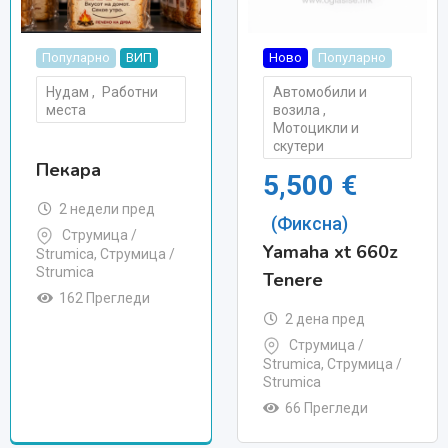
Популарно
ВИП
Ново
Популарно
Нудам
,
Работни
Автомобили и
места
возила
,
Мотоцикли и
скутери
Пекара
5,500
€
2 недели пред
(Фиксна)
Струмица /
Yamaha xt 660z
Strumica
,
Струмица /
Strumica
Tenere
162 Прегледи
2 дена пред
Струмица /
Strumica
,
Струмица /
Strumica
66 Прегледи