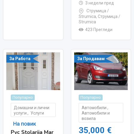
3 недели пред
Струмица /
Strumica
,
Струмица /
Strumica
423 Прегледи
За Работа
За Продавам
Популарно
Популарно
Домашни и лични
Автомобили
,
услуги
,
Услуги
Автомобили и
возила
На повик
35,000
€
Pvc Stolarija Mar