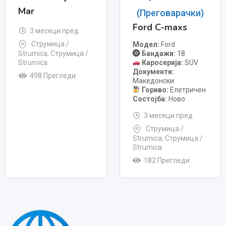
Mar
(Преговарачки)
Ford C-maxs
3 месеци пред
Струмица /
Модел
Ford
Бандажи
18
Strumica
,
Струмица /
Каросерија
SUV
Strumica
Документи
498 Прегледи
Македонски
Гориво
Елетричен
Состојба
Ново
3 месеци пред
Струмица /
Strumica
,
Струмица /
Strumica
182 Прегледи