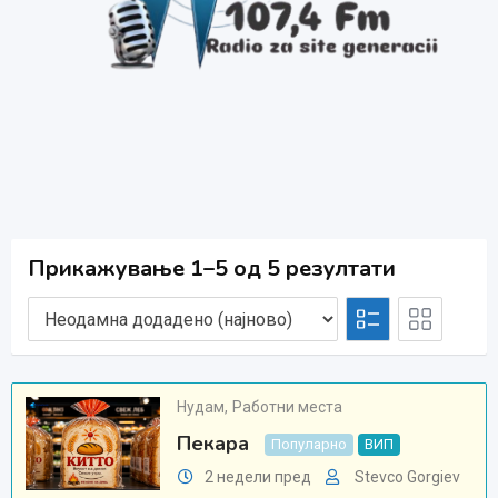
Прикажување 1–5 од 5 резултати
Нудам
,
Работни места
Пекара
Популарно
ВИП
2 недели пред
Stevco Gorgiev