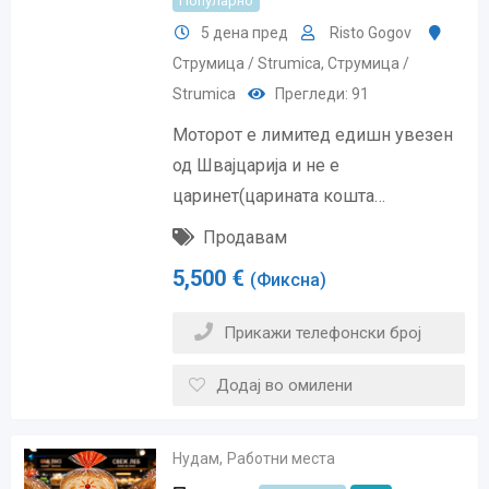
Популарно
5 дена пред
Risto Gogov
Струмица / Strumica
,
Струмица /
Strumica
Прегледи: 91
Моторот е лимитед едишн увезен
од Швајцарија и не е
царинет(царината кошта…
Продавам
5,500
€
(Фиксна)
Прикажи телефонски број
Додај во омилени
Нудам
,
Работни места