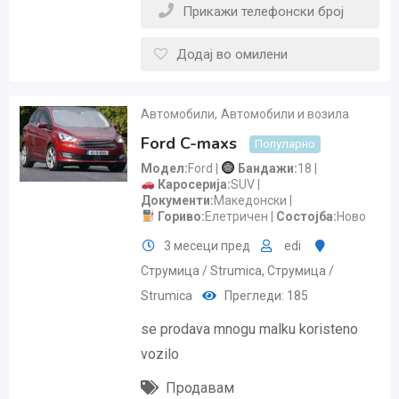
Прикажи телефонски број
Додај во омилени
Автомобили
,
Автомобили и возила
Ford C-maxs
Популарно
Модел
Ford
Бандажи
18
Каросерија
SUV
Документи
Македонски
Гориво
Елетричен
Состојба
Ново
3 месеци пред
edi
Струмица / Strumica
,
Струмица /
Strumica
Прегледи: 185
se prodava mnogu malku koristeno
vozilo
Продавам