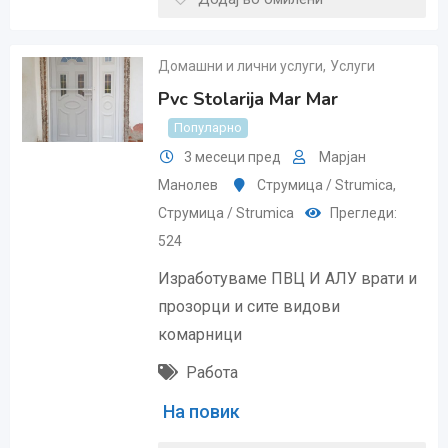
Домашни и лични услуги
,
Услуги
Pvc Stolarija Mar Mar
Популарно
3 месеци пред
Марјан
Манолев
Струмица / Strumica
,
Струмица / Strumica
Прегледи:
524
Изработуваме ПВЦ И АЛУ врати и
прозорци и сите видови
комарници
Работа
На повик