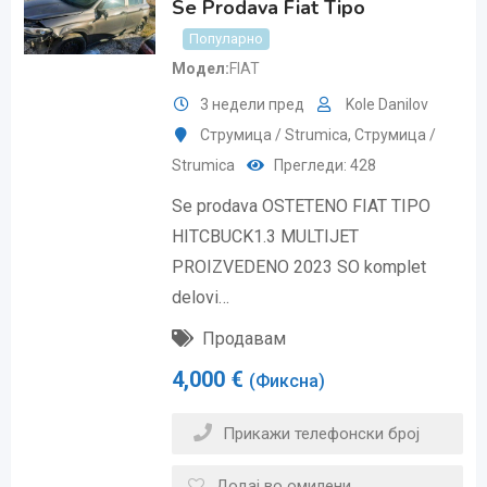
Se Prodava Fiat Tipo
Популарно
Модел
FIAT
3 недели пред
Kole Danilov
Струмица / Strumica
,
Струмица /
Strumica
Прегледи: 428
Se prodava OSTETENO FIAT TIPO
HITCBUCK1.3 MULTIJET
PROIZVEDENO 2023 SO komplet
delovi…
Продавам
4,000
€
(Фиксна)
Прикажи телефонски број
Додај во омилени