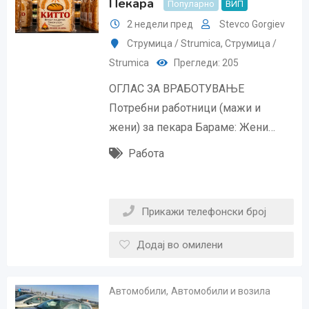
Пекара
Популарно
ВИП
2 недели пред
Stevco Gorgiev
Струмица / Strumica
,
Струмица /
Strumica
Прегледи: 205
ОГЛАС ЗА ВРАБОТУВАЊЕ
Потребни работници (мажи и
жени) за пекара Бараме: Жени…
Работа
Прикажи телефонски број
Додај во омилени
Автомобили
,
Автомобили и возила