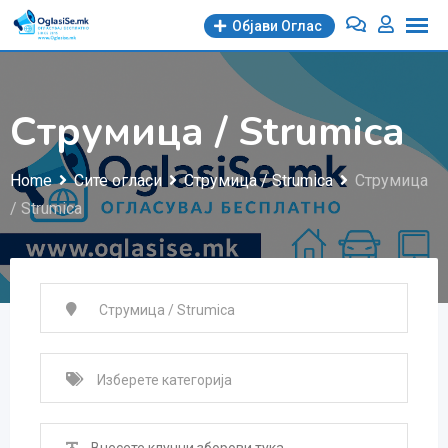
Skip
Објави Oглас
to
content
Струмица / Strumica
Home
Сите огласи
Струмица / Strumica
Струмица
/ Strumica