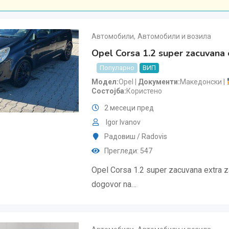
Автомобили
,
Автомобили и возила
Opel Corsa 1.2 super zacuvana 
Популарно
ВИП
Модел
Opel
Документи
Македонски
Состојба
Користено
2 месеци пред
Igor Ivanov
Радовиш / Radovis
Прегледи: 547
Opel Corsa 1.2 super zacuvana extra za
dogovor na…