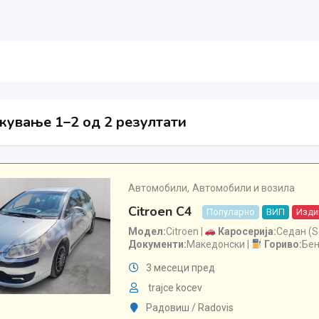
ување 1–2 од 2 резултати
Автомобили
,
Автомобили и возила
Citroen C4
Популарно
ВИП
Издиг
Модел
Citroen
Каросерија
Седан (S
Документи
Македонски
Гориво
Бе
3 месеци пред
trajce kocev
Радовиш / Radovis