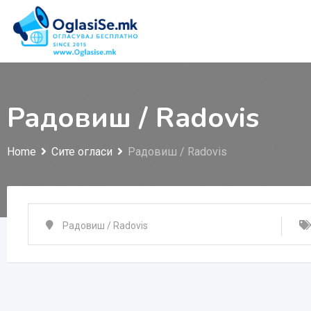
Skip
to
content
Радовиш / Radovis
Home
Сите огласи
Радовиш / Radovis