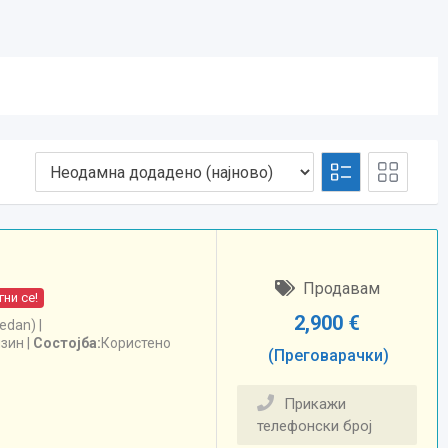
Продавам
ни се!
2,900
€
edan)
нзин
Состојба
Користено
(Преговарачки)
Прикажи
телефонски број