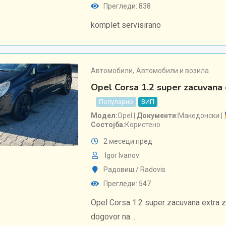
Прегледи: 838
komplet servisirano
Автомобили
,
Автомобили и возила
Opel Corsa 1.2 super zacuvana 
Популарно
ВИП
Модел
Opel
Документи
Македонски
Состојба
Користено
2 месеци пред
Igor Ivanov
Радовиш / Radovis
Прегледи: 547
Opel Corsa 1.2 super zacuvana extra z
dogovor na…