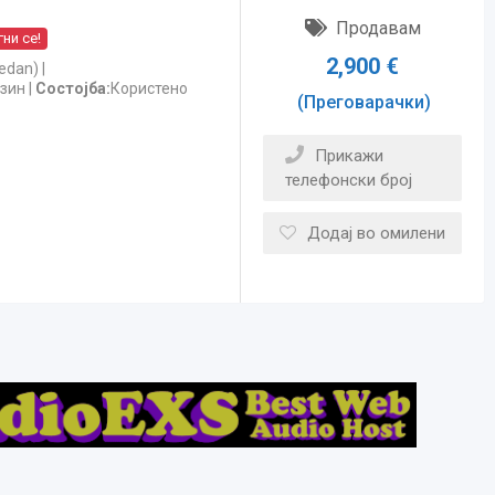
Продавам
ни се!
2,900
€
edan)
зин
Состојба
Користено
(Преговарачки)
Прикажи
телефонски број
Додај во омилени