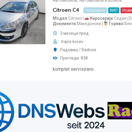
Автомобили
,
Автомобили и возила
Citroen C4
Популарно
ВИП
Издиг
Модел
Citroen
Каросерија
Седан (S
Документи
Македонски
Гориво
Бен
3 месеци пред
trajce kocev
Радовиш / Radovis
Прегледи: 838
komplet servisirano