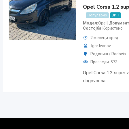
Opel Corsa 1.2 sup
Популарно
ВИП
Модел
Opel
Докумен
Состојба
Користено
2 месеци пред
Igor Ivanov
Радовиш / Radovis
Прегледи: 573
Opel Corsa 1.2 super z
dogovor na…