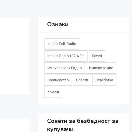
Ознаки
Impuls Folk Radio
Impuls Radio 107.4 Fm
Soveti
Импулс Фолк Радио
Импулс радио
Партнерство
Совети
Соработка
помош
Совети за безбедност за
купувачи