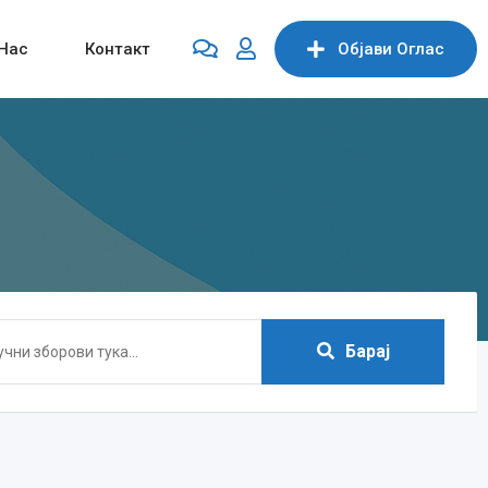
Нас
Контакт
Објави Oглас
Барај