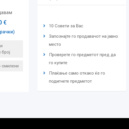
давам
0
€
10 Совети за Вас
рачки)
Запознајте го продавачот на јавно
место
и
 број
Проверете го предметот пред да
го купите
о омилени
Плаќање само откако ќе го
подигнете предметот