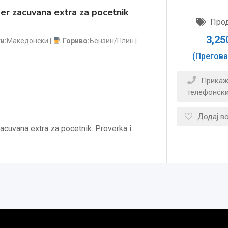
er zacuvana extra za pocetnik
Про
3,25
ти
Македонски
Гориво
Бензин/Плин
(Прегова
Прикаж
телефонски
Додај в
acuvana extra za pocetnik. Proverka i