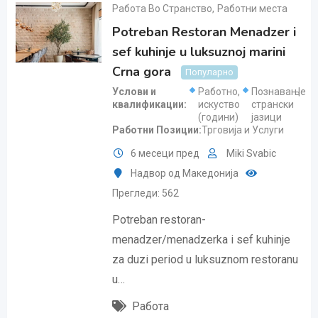
Работа Во Странство
,
Работни места
Potreban Restoran Menadzer i
sef kuhinje u luksuznoj marini
Crna gora
Популарно
Услови и
Работно
,
Познавање
квалификации
искуство
странски
(години)
јазици
Работни Позиции
Трговија и Услуги
6 месеци пред
Miki Svabic
Надвор од Македонија
Прегледи: 562
Potreban restoran-
menadzer/menadzerka i sef kuhinje
za duzi period u luksuznom restoranu
u…
Работа