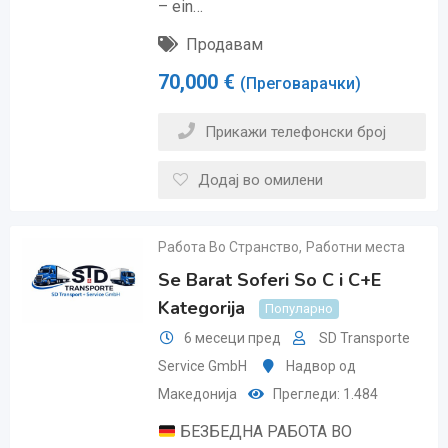
– ein…
Продавам
70,000
€
(Преговарачки)
Прикажи телефонски број
Додај во омилени
Работа Во Странство
,
Работни места
Se Barat Soferi So C i C+E
Kategorija
Популарно
6 месеци пред
SD Transporte
Service GmbH
Надвор од
Македонија
Прегледи: 1.484
БЕЗБЕДНА РАБОТА ВО