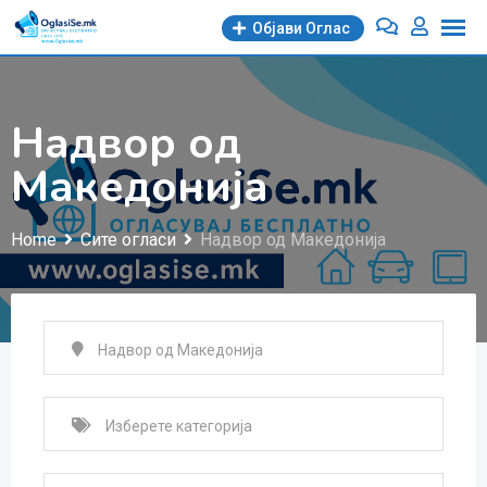
Skip
Објави Oглас
to
content
Надвор од
Македонија
Home
Сите огласи
Надвор од Македонија