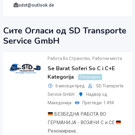
sdst@outlook.de
Сите Огласи од SD Transporte
Service GmbH
Работа Во Странство
,
Работни места
Se Barat Soferi So C i C+E
Kategorija
Популарно
6 месеци пред
SD Transporte
Service GmbH
Надвор од
Македонија
Прегледи: 1.494
БЕЗБЕДНА РАБОТА ВО
ГЕРМАНИЈА - ВОЗАЧИ C и CE
Реномирана…