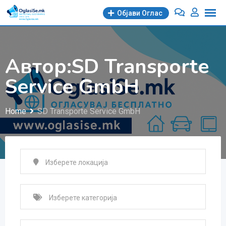
Skip
Објави Oглас
to
content
Автор:SD Transporte
Service GmbH
Home
SD Transporte Service GmbH