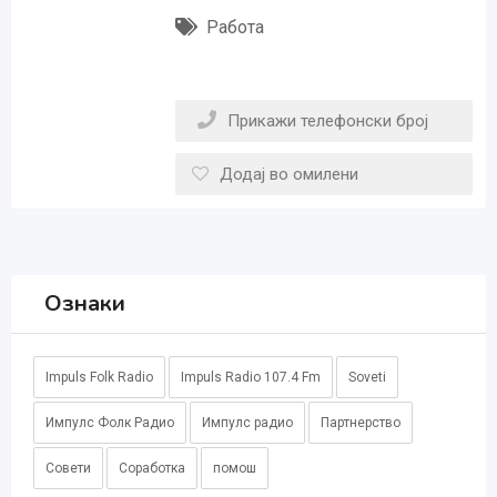
Работа
Прикажи телефонски број
Додај во омилени
Ознаки
Impuls Folk Radio
Impuls Radio 107.4 Fm
Soveti
Импулс Фолк Радио
Импулс радио
Партнерство
Совети
Соработка
помош