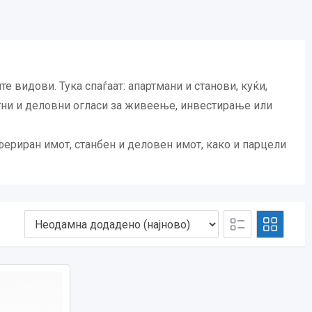
 видови. Тука спаѓаат: апартмани и станови, куќи,
атни и деловни огласи за живеење, инвестирање или
ериран имот, станбен и деловен имот, како и парцели