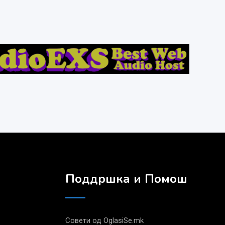
Поддршка и Помош
Совети од OglasiSe.mk