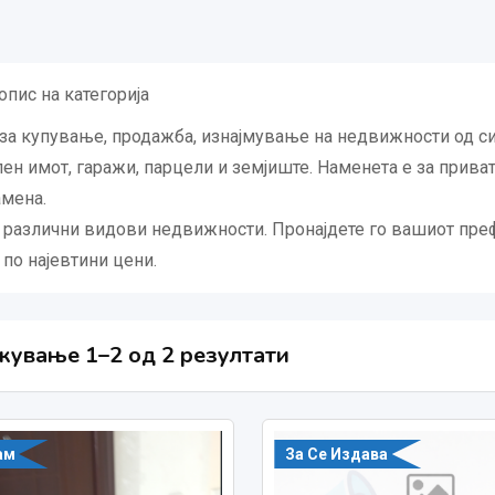
пис на категорија
 за купување, продажба, изнајмување на недвижности од сите
ен имот, гаражи, парцели и земјиште. Наменета е за прив
мена.
 различни видови недвижности. Пронајдете го вашиот преф
 по најевтини цени.
ување 1–2 од 2 резултати
ам
За Се Издава