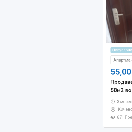
Популарн
Апартман
55,0
Продава
58м2 во
3 месе
Кичево
671 Пр