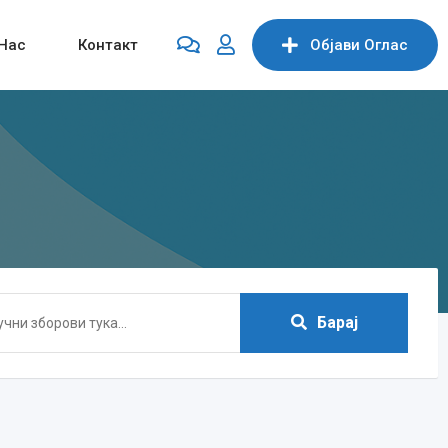
Нас
Контакт
Објави Oглас
Барај