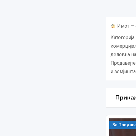
Имот — о
Категорија
комерцијал
деловна на
Продавајте
и земјишта
Прикаж
За Продав