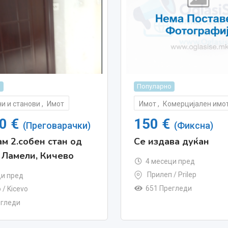
о
Популарно
и и станови
,
Имот
Имот
,
Комерцијален имо
00
€
150
€
(Преговарачки)
(Фиксна)
м 2.собен стан од
Се издава дуќан
 Ламели, Кичево
4 месеци пред
Прилеп / Prilep
ци пред
651 Прегледи
 / Kicevo
егледи