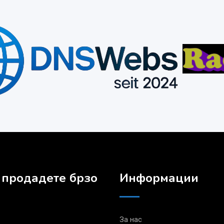
 продадете брзо
Информации
За нас