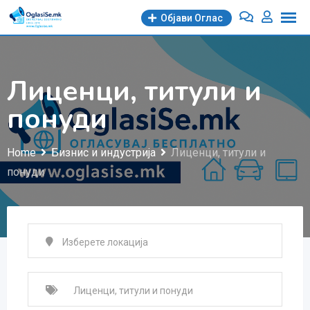
Skip
Објави Oглас
to
content
Лиценци, титули и
понуди
Home
Бизнис и индустрија
Лиценци, титули и
понуди