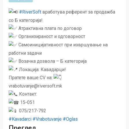
#RiverSoft
вработува референт за продажба
со Б категорија!
Атрактивна плата по договор
Организираност и одговорност
Самоиницијативност при извршување на
работни задачи
Возачка дозвола – Б категорија
Локација: Кавадарци!
Пратете ваше CV на:
vrabotuvanje@riversoft.mk
Контакт:
15-051
075/217-792
#Kavadarci
#Vrabotuvanje
#Oglas
Преглед