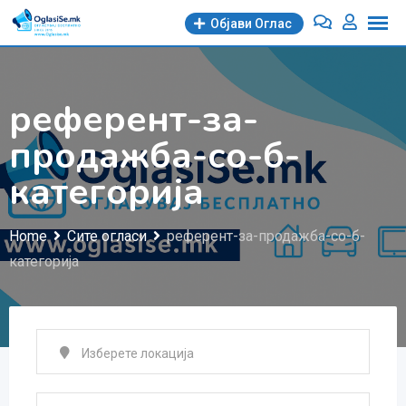
Skip
Објави Oглас
to
content
референт-за-
продажба-со-б-
категорија
Home
Сите огласи
референт-за-продажба-со-б-
категорија