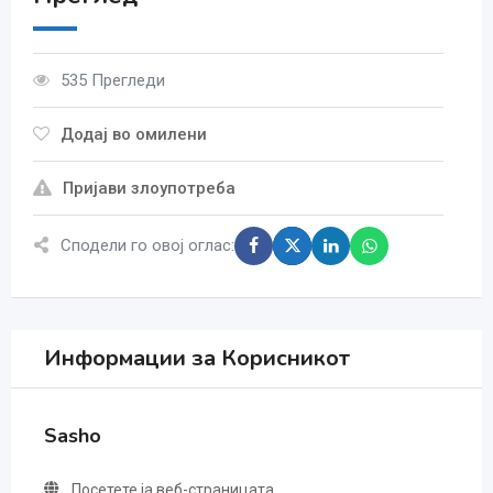
535 Прегледи
Додај во омилени
Пријави злоупотреба
Сподели го овој оглас:
Информации за Корисникот
Sasho
Посетете ја веб-страницата