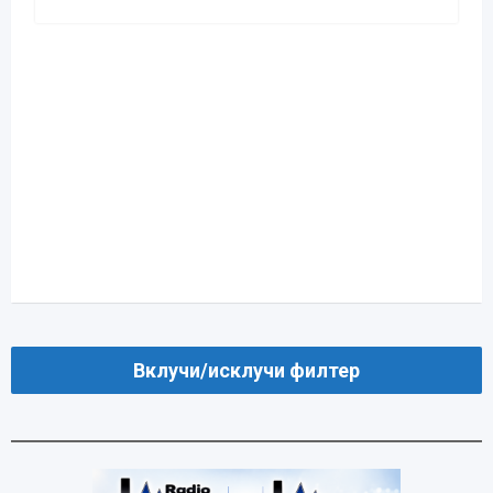
Вклучи/исклучи филтер