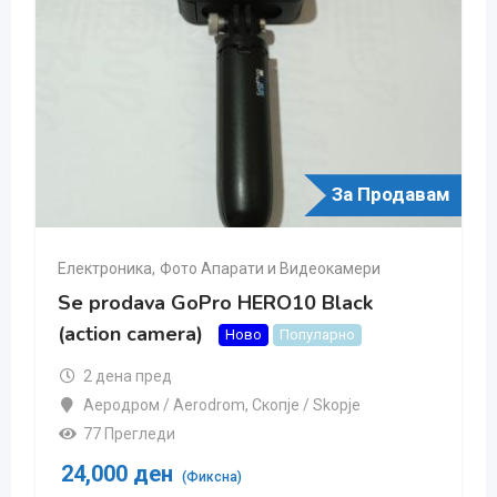
За Продавам
Електроника
,
Фото Апарати и Видеокамери
Se prodava GoPro HERO10 Black
(action camera)
Ново
Популарно
2 дена пред
Аеродром / Aerodrom
,
Скопjе / Skopje
77 Прегледи
24,000
ден
(Фиксна)