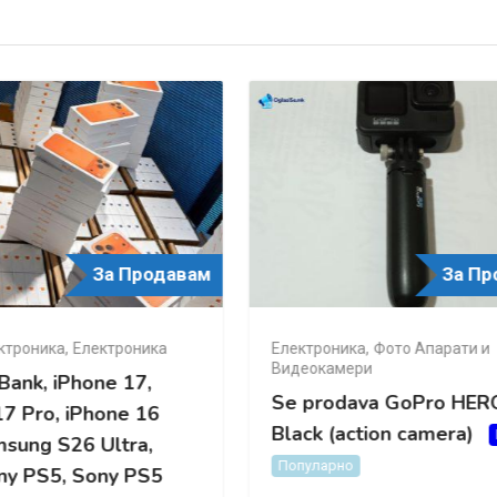
За Продавам
З
троника
,
Фото Апарати и
Автомобили и возила
,
Мо
окамери
скутери
prodava GoPro HERO10
Yamaha xt 660z Te
ck (action camera)
Ново
Ново
Популарно
уларно
5 дена пред