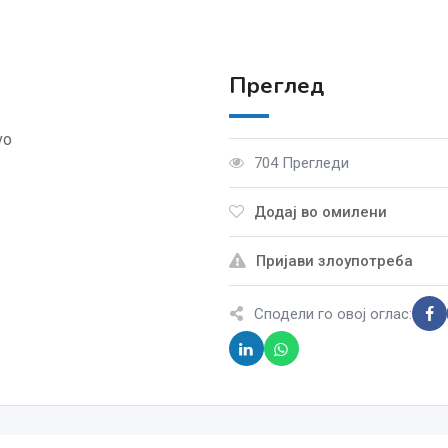
Преглед
vo
704 Прегледи
Додај во омилени
Пријави злоупотреба
Сподели го овој оглас: