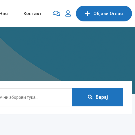
Нас
Контакт
Објави Oглас
Барај