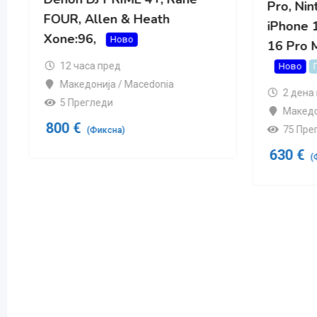
Pro, Nintendo Switch 2,
4
iPhone 17 Pro Max, iPhone
А
Skop
16 Pro Max, iPhone Air,
8
Ново
Популарно
24
2 дена пред
Македонија / Macedonia
75 Прегледи
630
€
(Фиксна)