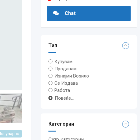
Chat
Тип
Купувам
Продавам
Изнајми Возило
Се Издава
Работа
Повеќе...
Категории
Популарно
Сите категории