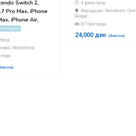
Струмица / Strumica
,
 дена пред
Strumica
еродром / Aerodrom
,
Скопjе /
91 Прегледи
je
7 Прегледи
5,500
€
(Фиксна)
,000
ден
(Фиксна)