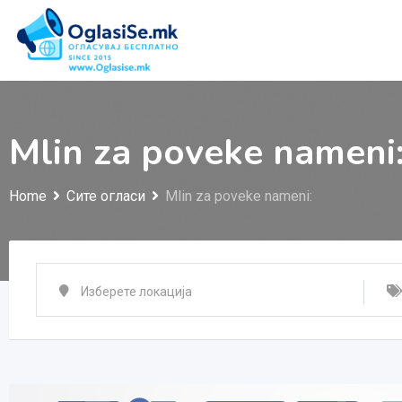
Skip
to
content
Mlin za poveke nameni
Home
Сите огласи
Mlin za poveke nameni: