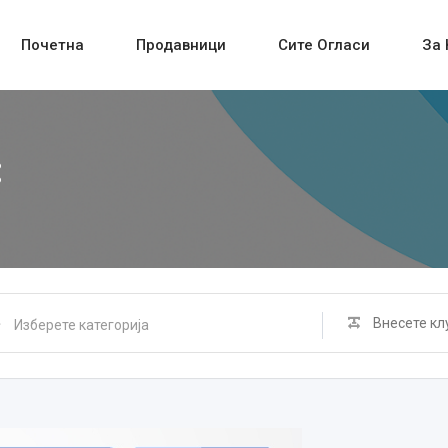
Почетна
Продавници
Сите Огласи
За 
: