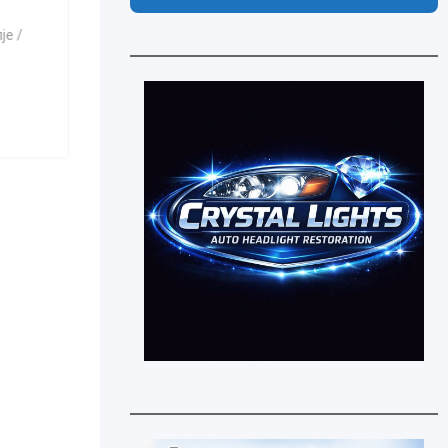
Струмица /
7 дена пред
Аеродром / Aerodrom
,
Скопjе /
Skopje
110 Прегледи
1,800
ден
(Фиксна)