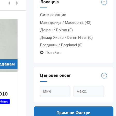
Локација
Сите локации
Македонија / Macedonia
(42)
Дојран / Dojran
(0)
Демир Хисар / Demir Hisar
(0)
Богданци / Bogdanci
(0)
Повеќе...
а Продавам
За Продавам
Ценовен опсег
тоцикли и
Здравје и убавина
,
Предмети за
здравје и убавина
nere
KOMPLET – ČAj i KAPKI za
seriozni problemi so
prostatata
Популарно
Примени Филтри