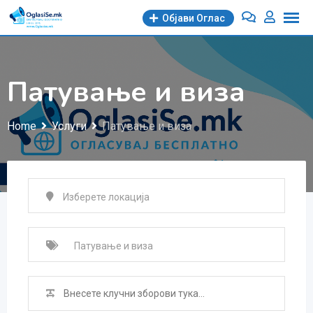
Skip
Објави Oглас
to
content
Патување и виза
Home
Услуги
Патување и виза