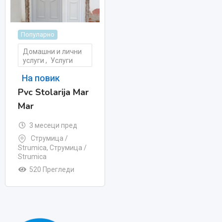
Популарно
Домашни и лични
услуги
,
Услуги
На повик
Pvc Stolarija Mar
Mar
3 месеци пред
Струмица /
Strumica
,
Струмица /
Strumica
520 Прегледи