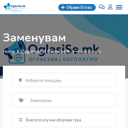
Skip
Објави Oглас
to
content
Заменувам
Home
Подарете И Разменете
Заменувам