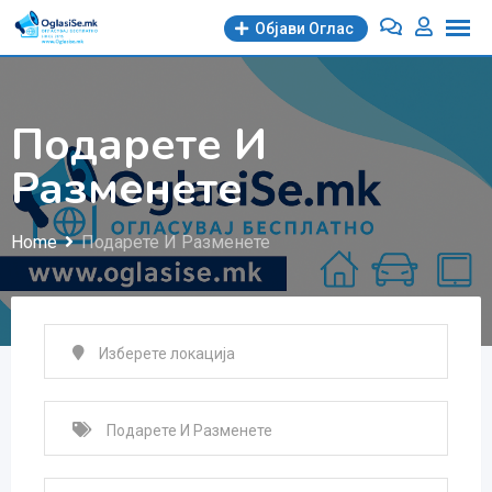
Skip
Објави Oглас
to
content
Подарете И
Разменете
Home
Подарете И Разменете