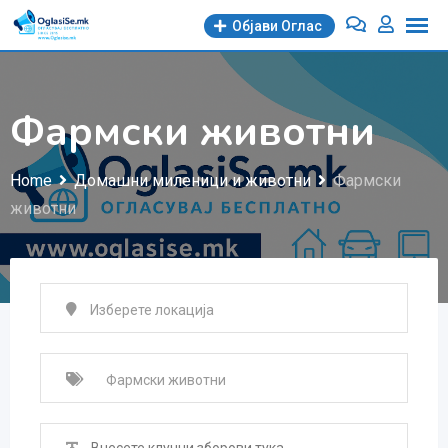
Skip
Објави Oглас
to
content
Фармски животни
Home
Домашни миленици и животни
Фармски
животни