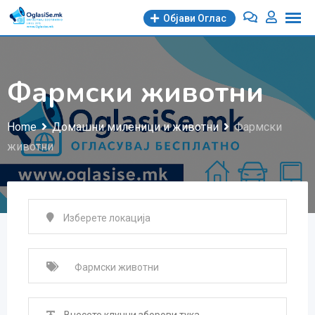
Skip
Објави Oглас
to
content
Фармски животни
Home
Домашни миленици и животни
Фармски
животни