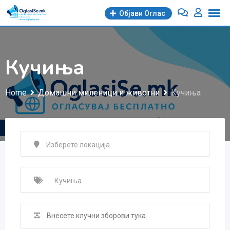
Skip
Објави Oглас
to
content
Кучиња
Home
Домашни миленици и животни
Кучиња