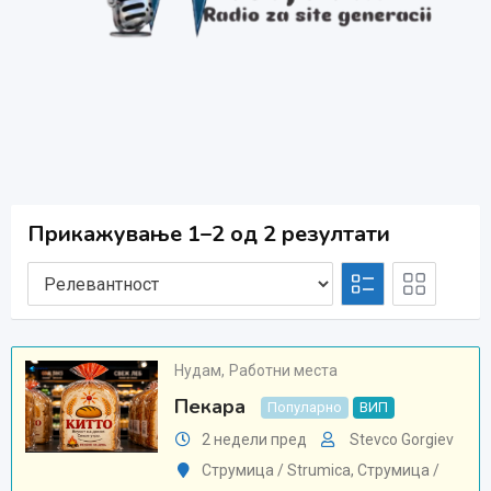
Прикажување 1–2 од 2 резултати
Нудам
,
Работни места
Пекара
Популарно
ВИП
2 недели пред
Stevco Gorgiev
Струмица / Strumica
,
Струмица /