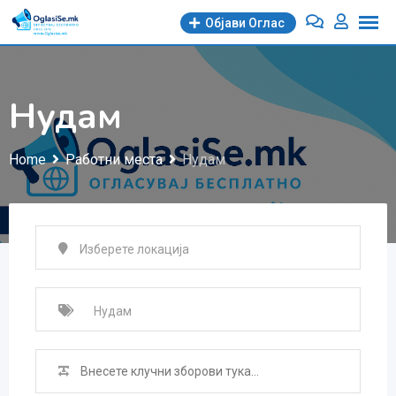
Skip
Објави Oглас
to
content
Нудам
Home
Работни места
Нудам