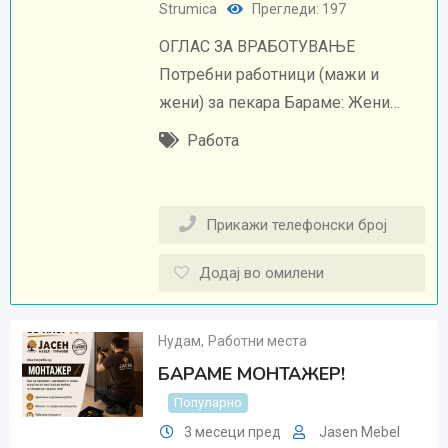
Strumica
Прегледи: 197
ОГЛАС ЗА ВРАБОТУВАЊЕ
Потребни работници (мажи и
жени) за пекара Бараме: Жени…
Работа
Прикажи телефонски број
Додај во омилени
Нудам
,
Работни места
БАРАМЕ МОНТАЖЕР!
Популарно
3 месеци пред
Jasen Mebel