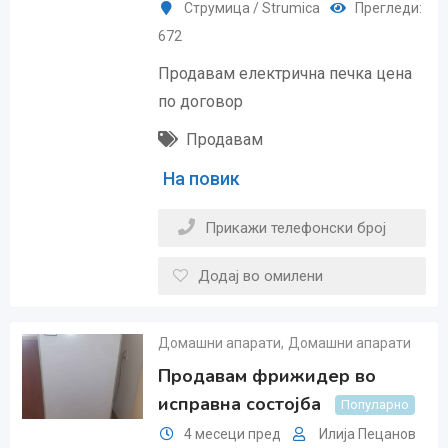
Струмица / Strumica
Прегледи:
672
Продавам електрична печка цена
по договор
Продавам
На повик
Прикажи телефонски број
Додај во омилени
Домашни апарати
,
Домашни апарати
Продавам фрижидер во
исправна состојба
Популарно
4 месеци пред
Илија Пецанов