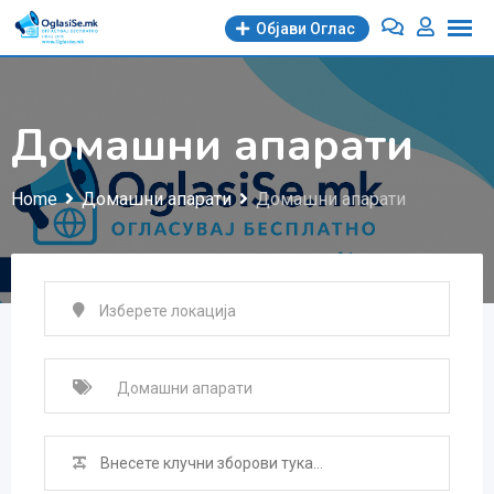
Skip
Објави Oглас
to
content
Домашни апарати
Home
Домашни апарати
Домашни апарати