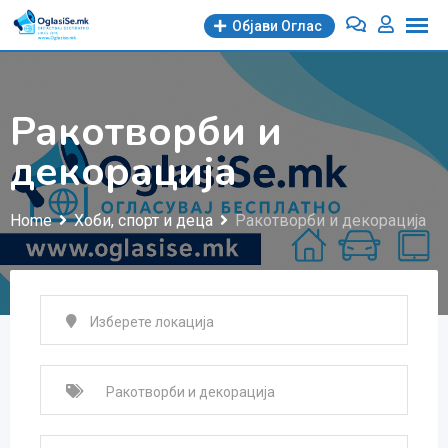
Skip
Објави Oглас
to
content
Ракотворби и
декорација
Home
Хоби, спорт и деца
Ракотворби и декорација