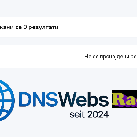
ани се 0 резултати
Не се пронајдени ре