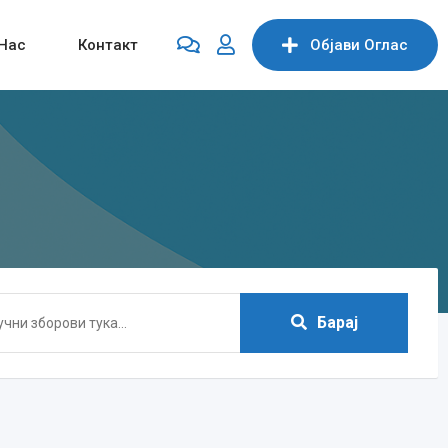
Нас
Контакт
Објави Oглас
Барај