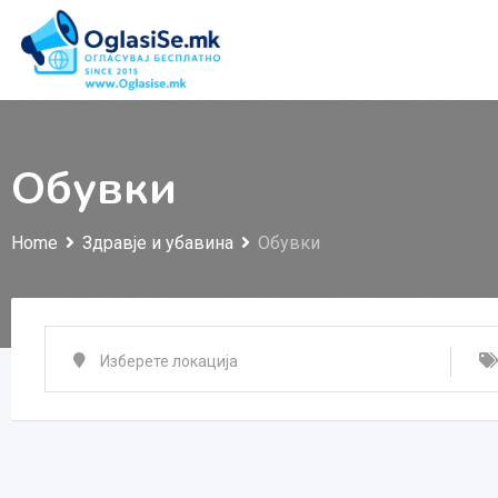
Skip
to
content
Обувки
Home
Здравје и убавина
Обувки