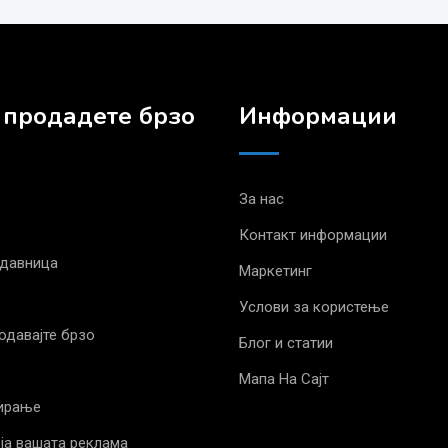
 продадете брзо
Информации
За нас
Контакт информации
одавница
Маркетинг
Услови за користење
родавајте брзо
Блог и статии
Мапа На Сајт
ирање
ја вашата реклама