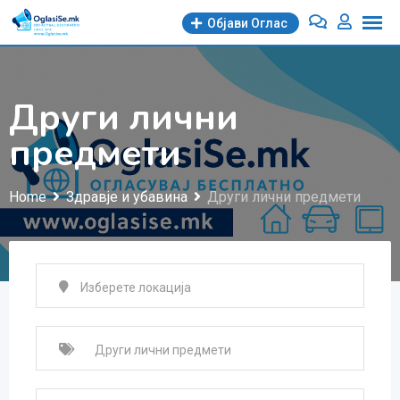
Skip
Објави Oглас
to
content
Други лични
предмети
Home
Здравје и убавина
Други лични предмети