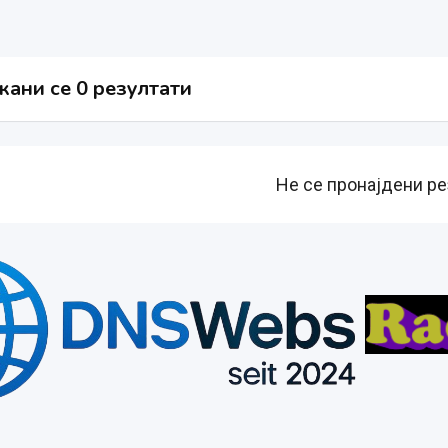
ани се 0 резултати
Не се пронајдени ре