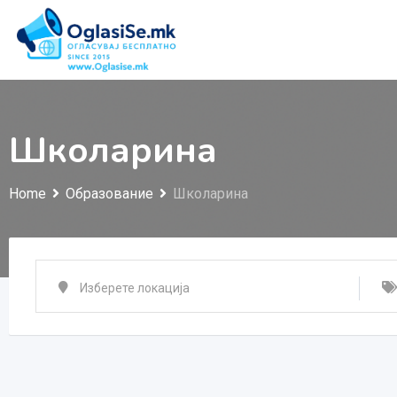
Skip
to
content
Школарина
Home
Образование
Школарина