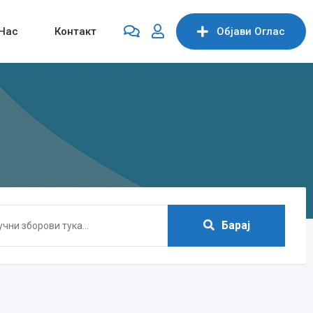
Нас
Контакт
Објави Oглас
Барај