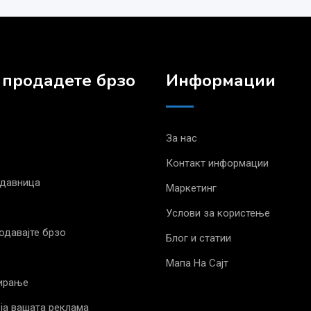
 продадете брзо
Информации
За нас
Контакт информации
одавница
Маркетинг
Услови за користење
родавајте брзо
Блог и статии
Мапа На Сајт
ирање
ја вашата реклама