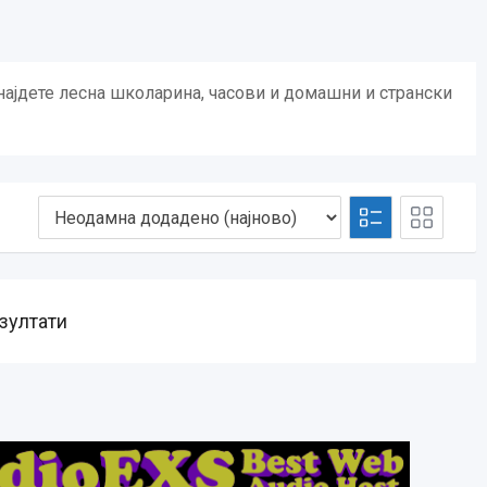
онајдете лесна школарина, часови и домашни и странски
зултати