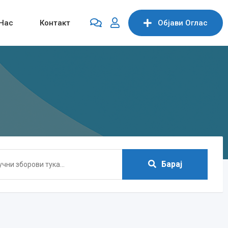
Нас
Контакт
Објави Oглас
Барај