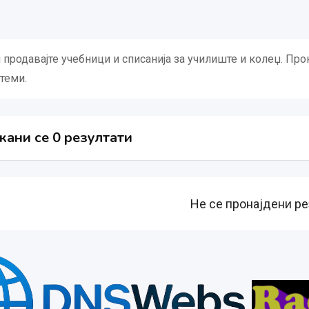
и продавајте учебници и списанија за училиште и колеџ. Пр
теми.
ани се 0 резултати
Не се пронајдени ре