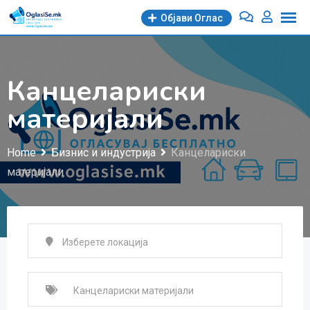
Skip
Објави Oглас
to
content
Канцелариски
материјали
Home
Бизнис и индустрија
Канцелариски
материјали