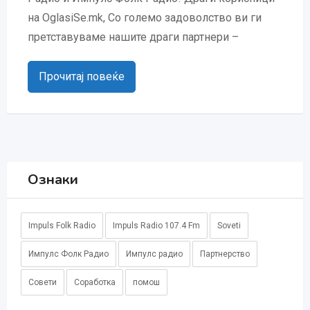
на OglasiSe.mk, Со големо задоволство ви ги
претставуваме нашите драги партнери –
Прочитај повеќе
Ознаки
Impuls Folk Radio
Impuls Radio 107.4 Fm
Soveti
Импулс Фолк Радио
Импулс радио
Партнерство
Совети
Соработка
помош