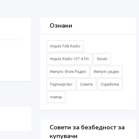
Ознаки
Impuls Folk Radio
Impuls Radio 107.4 Fm
Soveti
Импулс Фолк Радио
Импулс радио
Партнерство
Совети
Соработка
помош
Совети за безбедност за
купувачи