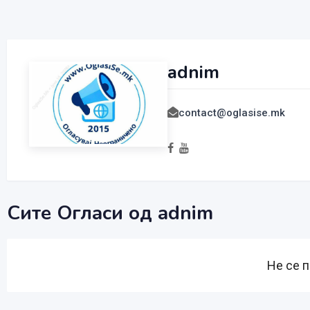
adnim
contact@oglasise.mk
Сите Огласи од adnim
Не се 