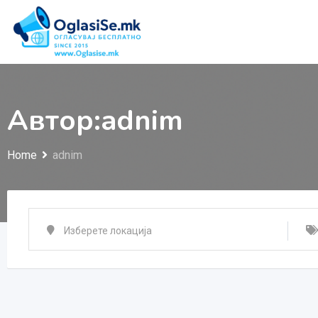
Skip
to
content
Автор:adnim
Home
adnim