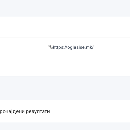
https://oglasise.mk/
пронајдени резултати