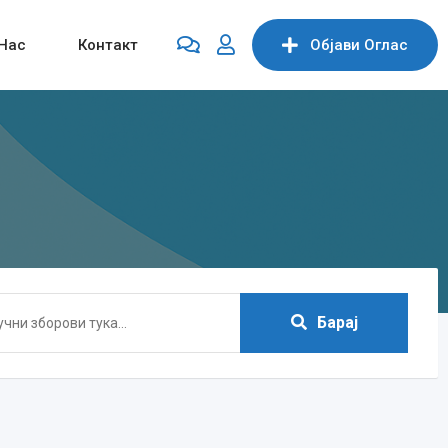
Нас
Контакт
Објави Oглас
Барај