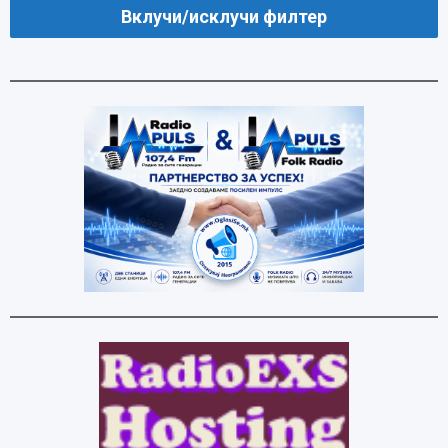
Вклучи/исклучи филтер