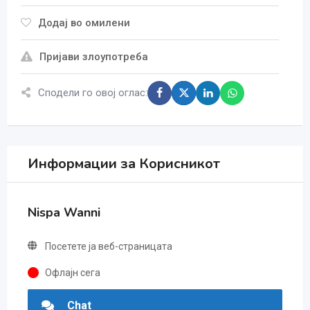
Додај во омилени
Пријави злоупотреба
Сподели го овој оглас:
Информации за Корисникот
Nispa Wanni
Посетете ја веб-страницата
Офлајн сега
Chat