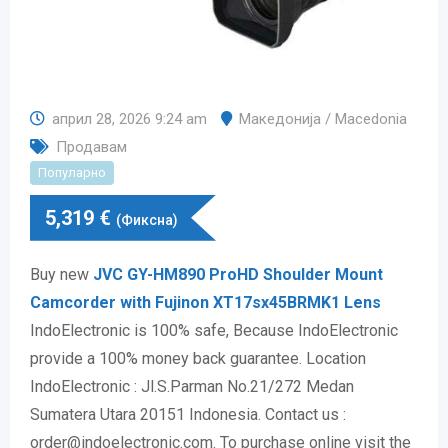
април 28, 2026 9:24 am
Македонија / Macedonia
Продавам
Популарно
5,319
€
(Фиксна)
Buy new
JVC GY-HM890 ProHD Shoulder Mount
Camcorder with Fujinon XT17sx45BRMK1 Lens
IndoElectronic is 100% safe, Because IndoElectronic
provide a 100% money back guarantee. Location
IndoElectronic : Jl.S.Parman No.21/272 Medan
Sumatera Utara 20151 Indonesia. Contact us :
order@indoelectronic.com. To purchase online visit the