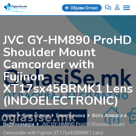
Skip
Објави Oглас
to
content
JVC GY-HM890 ProHD
Shoulder Mount
Camcorder with
Fujinon
XT17sx45BRMK1 Lens
(INDOELECTRONIC)
Home
Сите огласи
Електроника
Фото Апарати и
Видеокамери
JVC GY-HM890 ProHD Shoulder Mount
Camcorder with Fujinon XT17sx45BRMK1 Lens