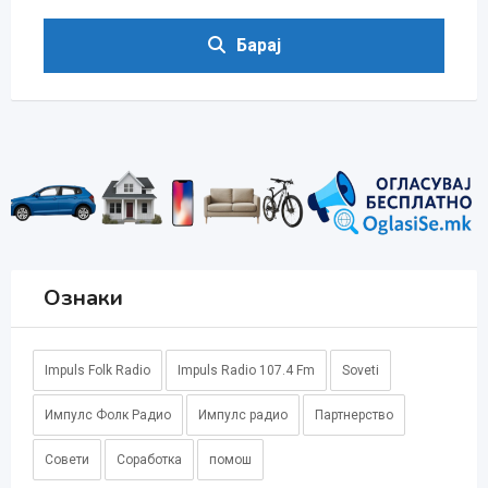
Барај
Ознаки
Impuls Folk Radio
Impuls Radio 107.4 Fm
Soveti
Импулс Фолк Радио
Импулс радио
Партнерство
Совети
Соработка
помош