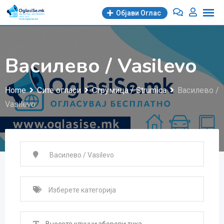
Skip
Објави Oглас
to
content
Василево / Vasilevo
Home
Сите огласи
Струмица / Strumica
Василево /
Vasilevo